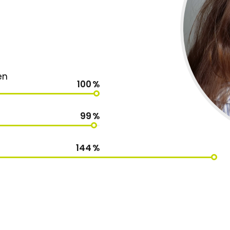
en
100
%
99
%
144
%